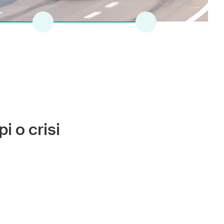
5
6
i o crisi