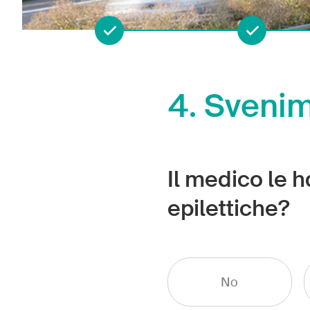
1
2
4.
Svenim
Il medico le h
epilettiche?
No