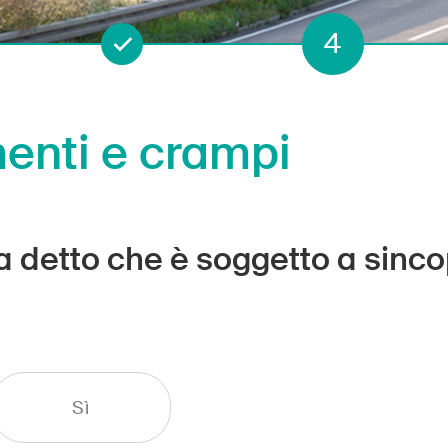
4
3
enti e crampi
a detto che è soggetto a sincop
Sì