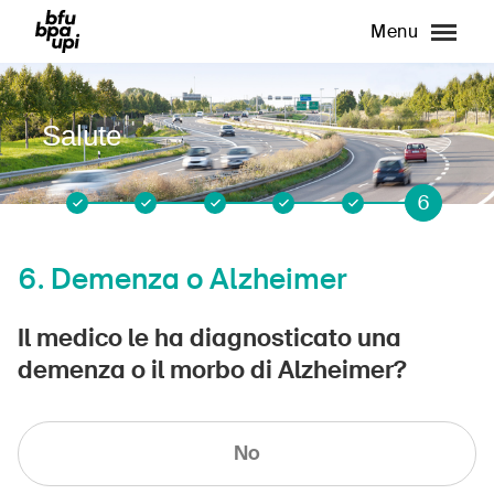
Menu
Salute
6
1
2
3
4
5
6.
Demenza o Alzheimer
Il medico le ha diagnosticato una
demenza o il morbo di Alzheimer?
No