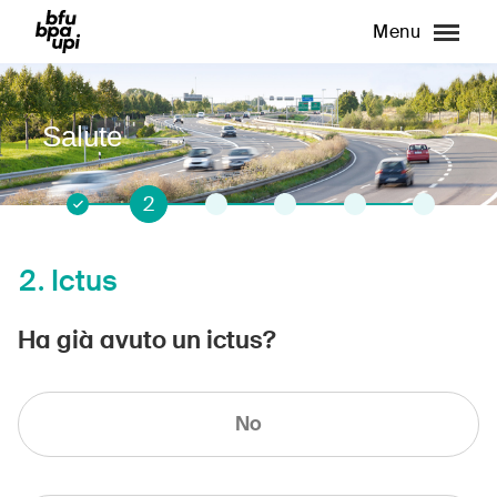
Menu
Salute
2
1
3
4
5
6
2.
Ictus
Ha già avuto un ictus?
No