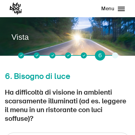
Menu
Vista
6
1
2
3
4
5
7
6.
Bisogno di luce
Ha difficoltà di visione in ambienti
scarsamente illuminati (ad es. leggere
il menu in un ristorante con luci
soffuse)?