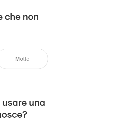
de che non
Molto
 o usare una
onosce?