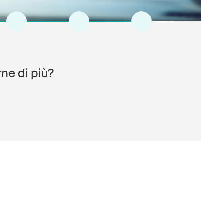
7
8
9
ne di più?