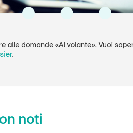
4
5
6
e alle domande «Al volante». Vuoi saper
sier
.
non noti