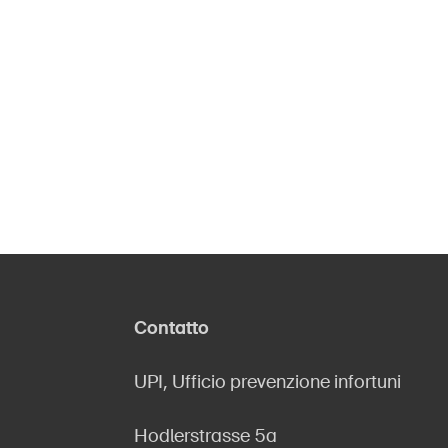
Contatto
UPI, Ufficio prevenzione infortuni
Hodlerstrasse 5a